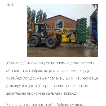
ЈКП
„Стандард“ Књажевац са великим задовољством
обавештава грађане да је стигла опрема коју је
обезбедило удружење грађана „ТЕАМ“ из Лесковца
у оквиру пројекта „Стара планина- нове праксе:
циркуларна економија за људе и природу“.
У оквиру овог пројекта обезбеђене су пластичне