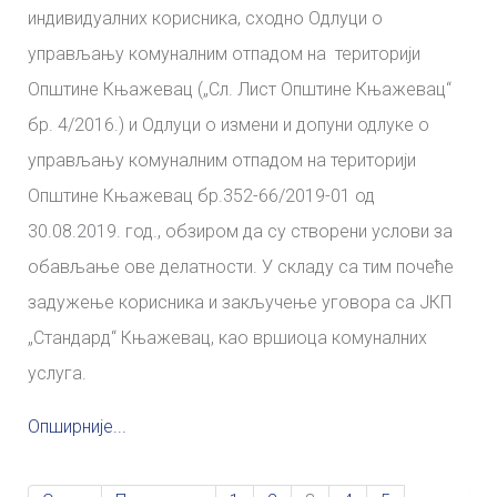
индивидуалних корисника, сходно Одлуци о
управљању комуналним отпадом на територији
Општине Књажевац („Сл. Лист Општине Књажевац“
бр. 4/2016.) и Одлуци о измени и допуни одлуке о
управљању комуналним отпадом на територији
Општине Књажевац бр.352-66/2019-01 од
30.08.2019. год., обзиром да су створени услови за
обављање ове делатности. У складу са тим почеће
задужење корисника и закључење уговора са ЈКП
„Стандард“ Књажевац, као вршиоца комуналних
услуга.
Опширније...