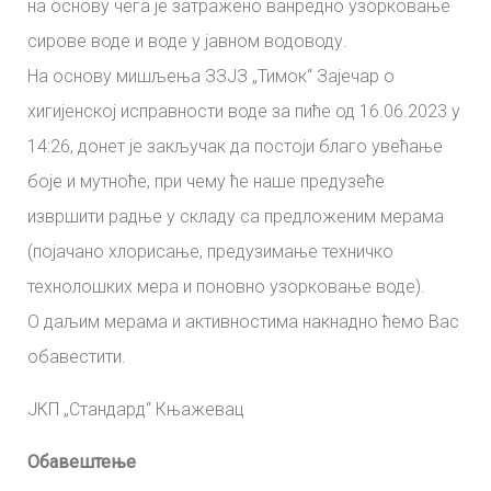
на основу чега је затражено ванредно узорковање
сирове воде и воде у јавном водоводу.
На основу мишљења ЗЗЈЗ „Тимок“ Зајечар о
хигијенској исправности воде за пиће од 16.06.2023 у
14:26, донет је закључак да постоји благо увећање
боје и мутноће, при чему ће наше предузеће
извршити радње у складу са предложеним мерама
(појачано хлорисање, предузимање техничко
технолошких мера и поновно узорковање воде).
О даљим мерама и активностима накнадно ћемо Вас
обавестити.
ЈКП „Стандард“ Књажевац
Обавештење