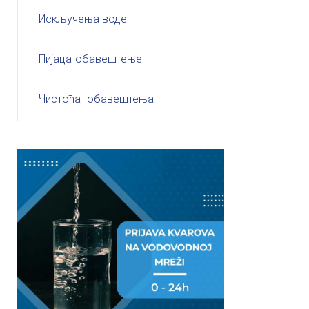
Искључења воде
Пијаца-обавештење
Чистоћа- обавештења