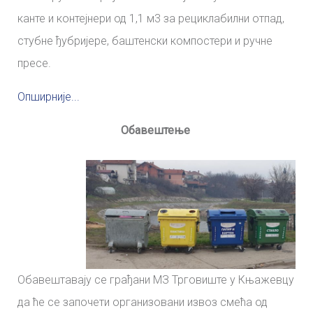
канте и контејнери од 1,1 м3 за рециклабилни отпад,
стубне ђубријере, баштенски компостери и ручне
пресе.
Опширније...
Обавештење
Обавештавају се грађани МЗ Трговиште у Књажевцу
да ће се започети организовани извоз смећа од