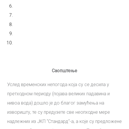
Саопштење
Услед временских непогода која су се десила у
претходном периоду (појава великих падавина и
нивоа вода) дошло је до благог замућења на
изворишту, те су предузете све неопходне мере
надлежних из ЈКП “Стандард“-а, а које су предложене