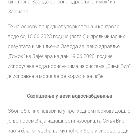
од стране Завода за јавно здравље „Тимок“ из
Зајечара.
Те на основу ванредног узорковања и контроле
воде од 16.06.2023.године (петак) и прелиминарних
резултата и мишљења Завода за јавно здравље
„Тимок“ из Зајечара на дан 19.06.2023. године,
испоручена вода корисницима из система „Сињи Вир“
је исправна и може да се користи за пиће.
Саопштење у вези водоснабдевања
Због обилних падавина у претходном периоду дошло
је до поремећаја издашности изворишта Сињи Вир,
као и благог увећања мутноће и боје у сировој води,