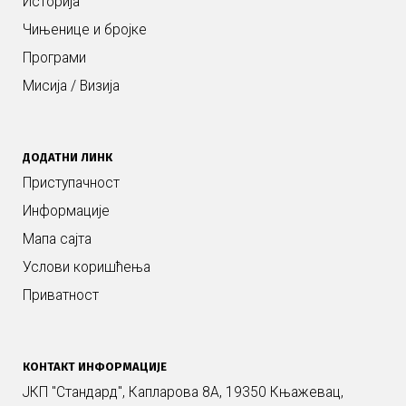
Историја
Чињенице и бројке
Програми
Мисија / Визија
ДОДАТНИ ЛИНК
Приступачност
Информације
Мапа сајта
Услови коришћења
Приватност
КОНТАКТ ИНФОРМАЦИЈЕ
ЈКП "Стандард", Капларова 8А, 19350 Књажевац,