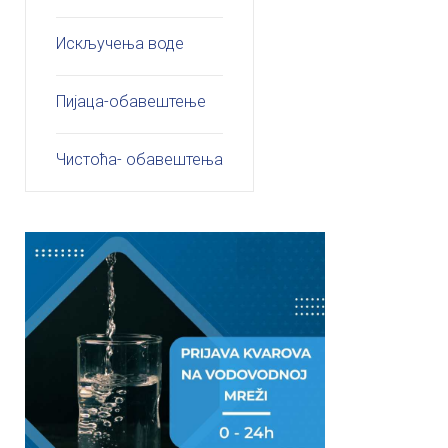
Искључења воде
Пијаца-обавештење
Чистоћа- обавештења