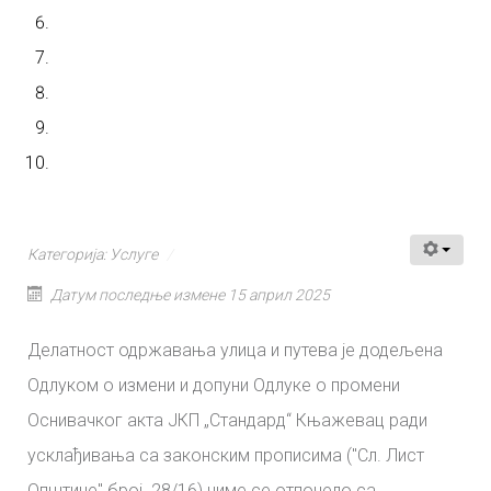
Категорија:
Услуге
Датум последње измене 15 април 2025
Делатност одржавања улица и путева је додељена
Одлуком о измени и допуни Одлуке о промени
Оснивачког акта ЈКП „Стандард“ Књажевац ради
усклађивања са законским прописима (''Сл. Лист
Општине'' број 28/16) чиме се отпочело са