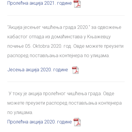
Пролећна акција 2021. године
"Aкција јесењег чишћења града 2020." за одвожење
кабастог отпада из домаћинстава у Књажевцу
почиње 05. Oktobra 2020. год. Овде можете преузети
распоред постављања контејнера по улицама.
Јесења акција 2020. године
У току је акција пролећног чишћења града. Овде
можете преузети распоред постављања контејнера
по улицама.
Пролећна акција 2020. године