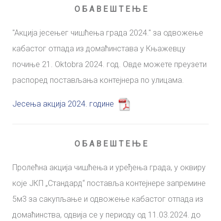
О Б А В Е Ш Т Е Њ Е
"Aкција јесењег чишћења града 2024." за одвожење
кабастог отпада из домаћинстава у Књажевцу
почиње 21. Oktobra 2024. год. Овде можете преузети
распоред постављања контејнера по улицама.
Јесења акција 2024. године
О Б А В Е Ш Т Е Њ Е
Пролећна акција чишћења и уређења града, у оквиру
које ЈКП „Стандард“ поставља контејнере запремине
5м3 за сакупљање и одвожење кабастог отпада из
домаћинства, одвија се у периоду од 11.03.2024. до