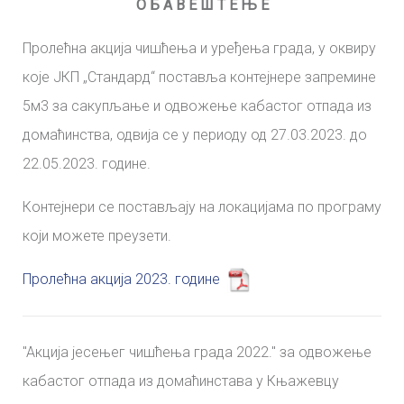
О Б А В Е Ш Т Е Њ Е
Пролећна акција чишћења и уређења града, у оквиру
које ЈКП „Стандард“ поставља контејнере запремине
5м3 за сакупљање и одвожење кабастог отпада из
домаћинства, одвија се у периоду од 27.03.2023. до
22.05.2023. године.
Контејнери се постављају на локацијама по програму
који можете преузети.
Пролећна акција 2023. године
"Aкција јесењег чишћења града 2022." за одвожење
кабастог отпада из домаћинстава у Књажевцу