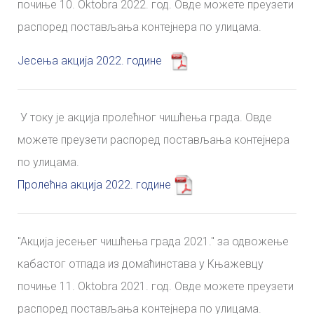
почиње 10. Oktobra 2022. год. Овде можете преузети
распоред постављања контејнера по улицама.
Јесења акција 2022. године
У току је акција пролећног чишћења града. Овде
можете преузети распоред постављања контејнера
по улицама.
Пролећна акција 2022. године
"Aкција јесењег чишћења града 2021." за одвожење
кабастог отпада из домаћинстава у Књажевцу
почиње 11. Oktobra 2021. год. Овде можете преузети
распоред постављања контејнера по улицама.