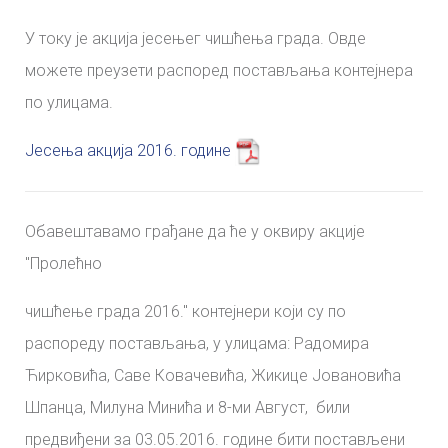
У току је акција јесењег чишћења града. Овде
можете преузети распоред постављања контејнера
по улицама.
Јесења акција 2016. године
Обавештавамо грађане да ће у оквиру акције
''Пролећно
чишћење града 2016.'' контејнери који су по
распореду постављања, у улицама: Радомира
Ћирковића, Саве Ковачевића, Жикице Јовановића
Шпанца, Милуна Минића и 8-ми Август, били
предвиђени за 03.05.2016. године бити постављени