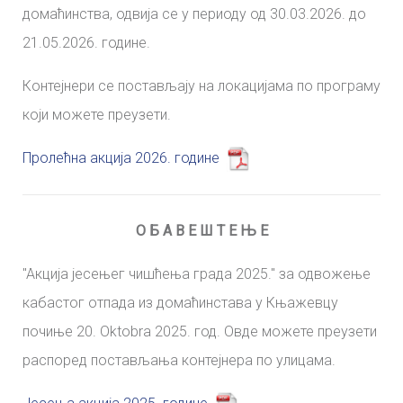
домаћинства, одвија се у периоду од 30.03.2026. до
21.05.2026. године.
Контејнери се постављају на локацијама по програму
који можете преузети.
Пролећна акција 2026. године
О Б А В Е Ш Т Е Њ Е
"Aкција јесењег чишћења града 2025." за одвожење
кабастог отпада из домаћинстава у Књажевцу
почиње 20. Oktobra 2025. год. Овде можете преузети
распоред постављања контејнера по улицама.