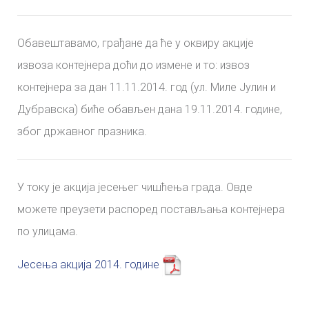
Обавештавамо, грађане да ће у оквиру акције
извоза контејнера доћи до измене и то: извоз
контејнера за дан 11.11.2014. год (ул. Миле Јулин и
Дубравска) биће обављен дана 19.11.2014. године,
због државног празника.
У току је акција јесењег чишћења града. Овде
можете преузети распоред постављања контејнера
по улицама.
Јесења акција 2014. године