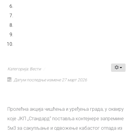
Категорија:
Вести
Датум последње измене 27 март 2026
Пролећна акција чишћења и уређења града, у оквиру
које ЈКП „Стандард“ поставља контејнере запремине
5м3 за сакупљање и одвожење кабастог отпада из