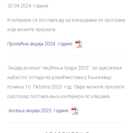
20.04.2024. године.
Контејнери се постављају на локацијама по програму
који можете преузети.
Пролећна акција 2024. године
"Aкција јесењег чишћења града 2023." за одвожење
кабастог отпада из домаћинстава у Књажевцу
почиње 16. Oktobra 2023. год. Овде можете преузети
распоред постављања контејнера по улицама.
Јесења акција 2023. године