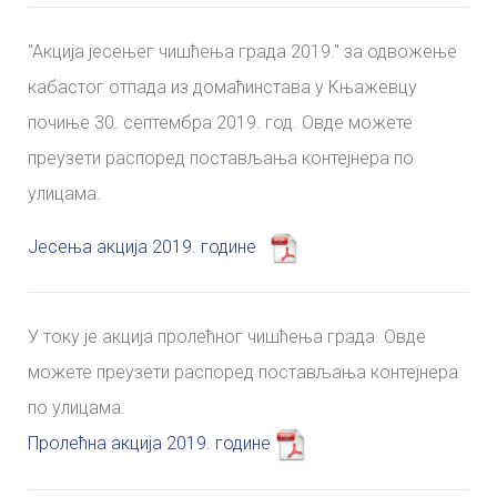
"Aкција јесењег чишћења града 2019." за одвожење
кабастог отпада из домаћинстава у Књажевцу
почиње 30. септембра 2019. год. Овде можете
преузети распоред постављања контејнера по
улицама.
Јесења акција 2019. године
У току је акција пролећног чишћења града. Овде
можете преузети распоред постављања контејнера
по улицама.
Пролећна акција 2019. године