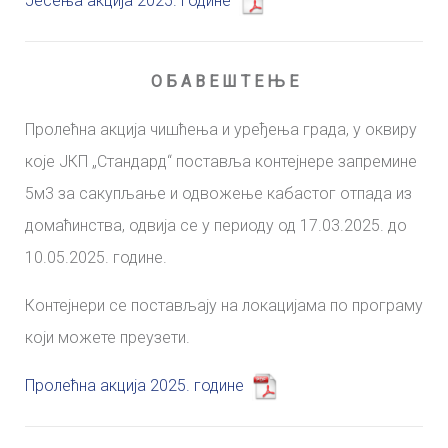
Јесења акција 2025. године
О Б А В Е Ш Т Е Њ Е
Пролећна акција чишћења и уређења града, у оквиру
које ЈКП „Стандард“ поставља контејнере запремине
5м3 за сакупљање и одвожење кабастог отпада из
домаћинства, одвија се у периоду од 17.03.2025. до
10.05.2025. године.
Контејнери се постављају на локацијама по програму
који можете преузети.
Пролећна акција 2025. године