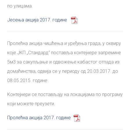
по улицама.
Јесења акција 2017. године
Пролећна акција чишћења и уређења града, у оквиру
које ЈКП „Стандард“ поставља контејнере запремине
5м3 за сакупљање и одвожење кабастог отпада из
домаћинства, одвија се у периоду од 20.03.2017. до
08.05.2015. године.
Контејнери се постављају на локацијама по програму
који можете преузети.
Пролећна акција 2017. године