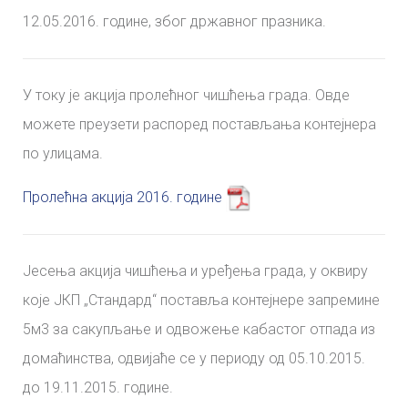
12.05.2016. године, због државног празника.
У току је акција пролећног чишћења града. Овде
можете преузети распоред постављања контејнера
по улицама.
Пролећна акција 2016. године
Јесења акција чишћења и уређења града, у оквиру
које ЈКП „Стандард“ поставља контејнере запремине
5м3 за сакупљање и одвожење кабастог отпада из
домаћинства, одвијаће се у периоду од 05.10.2015.
до 19.11.2015. године.