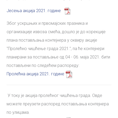
Јесења акција 2021. године
Због ускршњих и првомајских празника и
организације извоза смећа, дошло је до корекције
плана постављања контејнера у оквиру акције
"Пролећно чишћење града 2021.", па ће контејнери
планирани за постављање од 04 - 06. маја 2021. бити
постављени по следећем распореду:
Пролећна акција 2021. године
У току је акција пролећног чишћења града. Овде
можете преузети распоред постављања контејнера
по улицама.