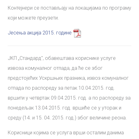
Контејнери се постављају на локацијама по програму
који можете преузети.
Јесења акција 2015. године
ЈКП „Стандард", обавештава кориснике услуге
извоза комуналног отпада, да ће се због
предстојећих Ускршњих празника, извоз комуналног
отпада по распореду за петак 10.04.2015. год.
вршити у четвртак 09.04.2015. год. а по распореду за
понедељак 13.04.2015. год. вршиће се у уторак и
среду (14. и 15. 04. 2015. год.) због величине реона.
Корисници којима се услуга врши осталим данима