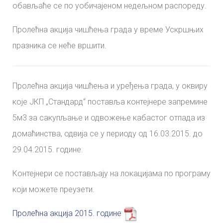
обављаће се по уобичајеном недељном распореду.
Пролећна акција чишћења града у време Ускршњих
празника се неће вршити.
Пролећна акција чишћења и уређења града, у оквиру
које ЈКП „Стандард“ поставља контејнере запремине
5м3 за сакупљање и одвожење кабастог отпада из
домаћинства, одвија се у периоду од 16.03.2015. до
29.04.2015. године.
Контејнери се постављају на локацијама по програму
који можете преузети.
Пролећна акција 2015. године