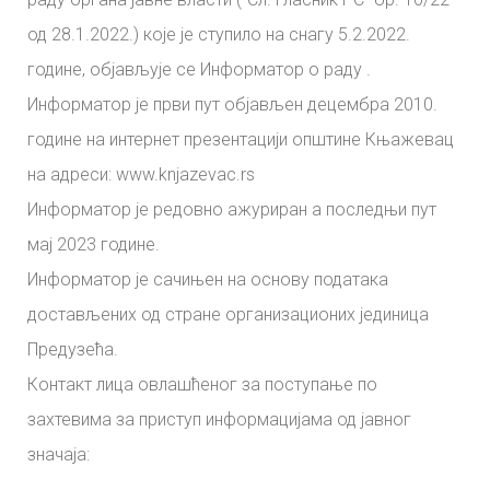
од 28.1.2022.) које је ступило на снагу 5.2.2022.
године, објављује се Информатор о раду .
Информатор је први пут објављен децембра 2010.
године на интернет презентацији општине Књажевац
на адреси: www.knjazevac.rs
Информатор је редовно ажуриран а последњи пут
мај 2023 године.
Информатор је сачињен на основу података
достављених од стране организационих јединица
Предузећа.
Контакт лица овлашћеног за поступање по
захтевима за приступ информацијама од јавног
значаја: