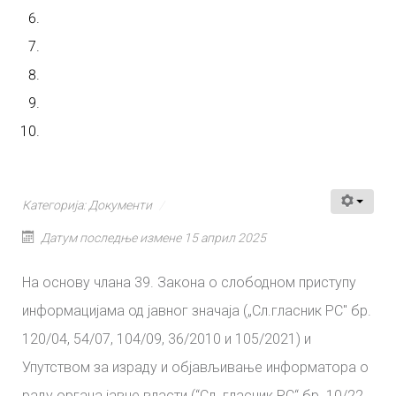
Категорија:
Документи
Датум последње измене 15 април 2025
На основу члана 39. Закона о слободном приступу
информацијама од јавног значаја („Сл.гласник РС" бр.
120/04, 54/07, 104/09, 36/2010 и 105/2021) и
Упутством за израду и објављивање информатора о
раду органа јавне власти (“Сл. гласник РС“ бр. 10/22