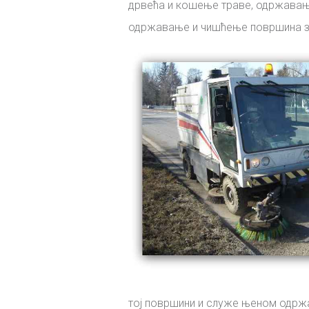
дрвећа и кошење траве, одржавањ
одржавање и чишћење површина за
тој површини и служе њеном одрж