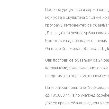
Послове уређивања и одржавања 
који усваја Скупштина Општине кој
програму, интервентно се обављај
„Дирекција за развој, урбанизам и
Контролу и надзор над извршеним 
Општине Књажевац обавља ЈП „Дире
Ови послови се обављају са 24 ра
косачицама, тримерима, моторним 
средстима за рад) и моторном аут
На територији општине Књажевац 
од 185.000 m², а по унапред одре
док се прање обавља једном месеч