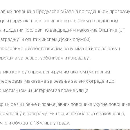
јавних површина Предузеће обавља по годишњем програм
а је и наручилац посла и инвеститор. Осим по редовном
у и додатни послови по вандредним налозима Општине (ЈП
 изградњу" и општих инспекцијских служби).
пословима и испостављеним рачунима за исте за рачун
кција за развој, урбанизам и изградњу".
дника који су опремљени ручним алатом (моторним
тестерама, маказама за резање зелених ограда и др.
очистилицом и цистерном за прање улица.
врши се чишћење и прање јавних површина укупне површин
ђеном плану и програму. Чишћење се обавља свакодневно,
но и обухвата 18 улица у граду.