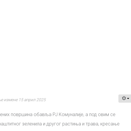
е измене 15 април 2025
ених површина обавља РЈ Комуналије, а под овим се
аштитног зеленила и другог растиња и трава, кресање