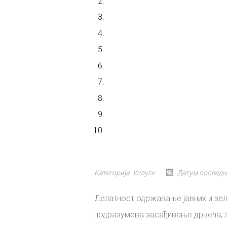
Категорија:
Услуге
Датум последњ
Делатност одржавање јавних и зел
подразумева засађивање дрвећа, з