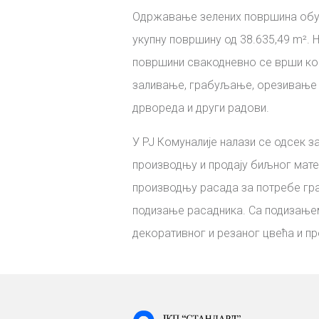
Одржавање зелених површина обу
укупну површину од 38.635,49 m². 
површини свакодневно се врши к
заливање, грабуљање, орезивање
дрвореда и други радови.
У РЈ Комуналије налази се одсек з
производњу и продају биљног мате
производњу расада за потребе гр
подизање расадника. Са подизање
декоративног и резаног цвећа и п