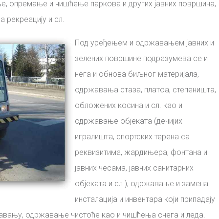
е, опремање и чишћење паркова и других јавних површина,
 рекреацију и сл.
Под уређењем и одржавањем јавних и
зелених површине подразумева се и
нега и обнова биљног материјала,
одржавања стаза, платоа, степеништа,
обложених косина и сл. као и
одржавање објеката (дечијих
игралишта, спортских терена са
реквизитима, жардињера, фонтана и
јавних чесама, јавних санитарних
објеката и сл.), одржавање и замена
инсталација и инвентара који припадају
авању, одржавање чистоће као и чишћења снега и леда.