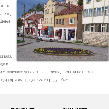
хвата
На овој
ошење,
а
ријала,
ада и
м стакленика започета је производњом више врста
родаја другим градовима и предузећима.