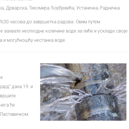
ка, Дрварска, Тихомира Ђорђевића, Устаничка, Радничка
.
9,00 часова до завршетка радова. Овим путем
 захвате неопходне количине воде за пиће и ускладе своје
а и могућношћу нестанка воде.
ке
дард”
дана 19. и
звршити
чега ће
 Ластавичком