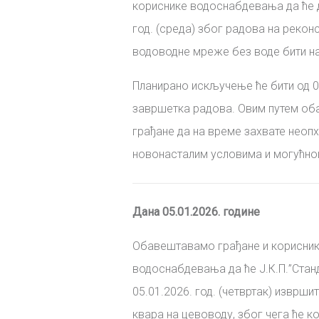
кориснике водоснабдевања да ће д
год. (среда) због радова на рекон
водоводне мреже без воде бити 
Планирано искључење ће бити од 0
завршетка радова. Овим путем о
грађане да на време захвате неопх
новонасталим условима и могућно
Дана 05.01.2026. године
Обавештавамо грађане и корисни
водоснабдевања да ће
Ј
.
К
.
П
.
”Стан
05.01.2026. год. (четвртак)
извршит
квара на цевоводу, због чега ће к