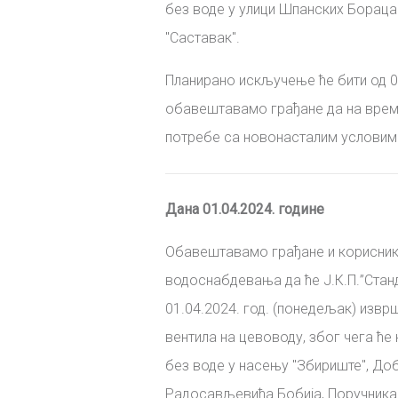
без воде
у улици Шпанских Бораца
"Саставак"
.
Планирано искључење ће бити од 0
обавештавамо грађане да на време
потребе са новонасталим условим
Дана 01.04.2024. године
Обавештавамо грађане и корисни
водоснабдевања да ће
Ј
.
К
.
П
.
”Стан
01.04.2024. год. (понедељак)
изврш
вентила на цевоводу, због чега ће
без воде
у насењу "Збириште", До
Радосављевића Бобија, Поручника