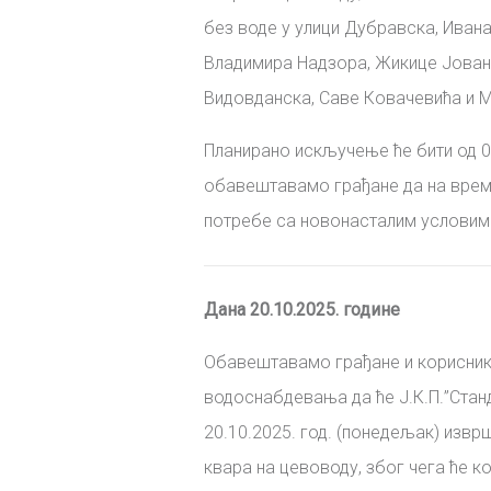
без воде
у улици Дубравска, Иван
Владимира Надзора, Жикице Јован
Видовданска, Саве Ковачевића и 
Планирано искључење ће бити од 0
обавештавамо грађане да на време
потребе са новонасталим условим
Дана 20.10.2025. године
Обавештавамо грађане и корисни
водоснабдевања да ће
Ј
.
К
.
П
.
”Стан
20.10.2025. год. (понедељак)
изврш
квара на цевоводу, због чега ће к