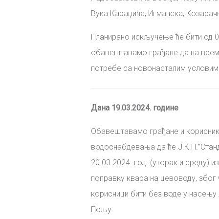
Вука Караџића, Игманска, Козарач
Планирано искључење ће бити од 0
обавештавамо грађане да на време
потребе са новонасталим условим
Дана 19.03.2024. године
Обавештавамо грађане и корисни
водоснабдевања да ће
Ј
.
К
.
П
.
”Стан
20.03.2024. год. (уторак и среду)
и
поправку квара на цевоводу, због 
корисници бити без воде
у насењу
Пољу
.