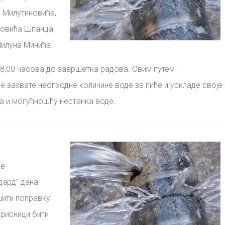
а Милутиновића,
овића Шпанца,
Милуна Минића
.
8,00 часова до завршетка радова. Овим путем
 захвате неопходне количине воде за пиће и ускладе своје
а и могућношћу нестанка воде.
ке
дард”
дана
ити поправку
орисници бити