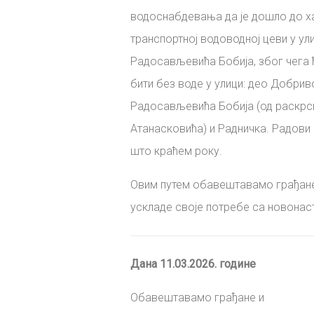
водоснабдевања да је дошло до ха
транспортној водоводној цеви у у
Радосављевића Бобија, због чега 
бити без воде у улици: део Добрив
Радосављевића Бобија (од раскр
Атанасковића) и Радничка
. Радови
што краћем року.
Овим путем обавештавамо грађане 
ускладе своје потребе са новонас
Дана 11.03.2026. године
Обавештавамо грађане и