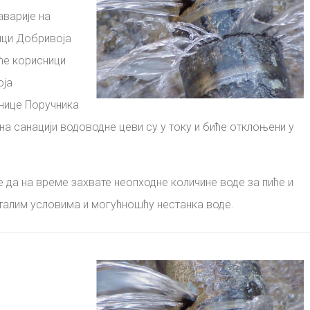
варије на
лици Добривоја
ће корисници
оја
снице
Поручника
 на санацији водоводне цеви су у току и биће отклоњени у
да на време захвате неопходне количине воде за пиће и
талим условима и могућношћу нестанка воде.