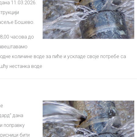
ана 11.03.2026.
струкцији
насеље Бошево.
8,00 часова до
бавештавамо
одне количине воде за пиће и ускладе своје потребе са
шћу нестанка воде
ке
дард”
дана
и поправку
орисници бити